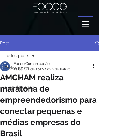
Post
Todos posts
Focco Comunicação
Todos posts
23 de jun. de 2020
2 min de leitura
AMCHAM realiza
Notícias
maratona de
Blog da Focco
empreendedorismo para
conectar pequenas e
médias empresas do
Brasil