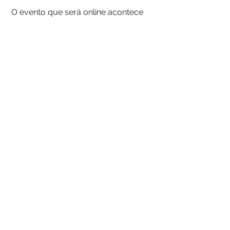
 O evento que será online acontece 
do dia 22 a 26 de junho. Para fazer a 
inscrição e conferir a programação 
completa acesse: 
https://www.amcham.com.br
. Mais 
informações pelo e-mail: 
ribeiraopreto@amchambrasil.com.br
Notícias
Ver tudo
Posts recentes