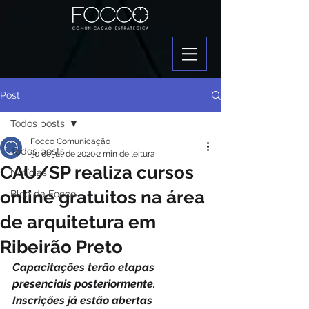
Post
Todos posts
Focco Comunicação
Todos posts
30 de jul. de 2020
2 min de leitura
CAU/SP realiza cursos
Notícias
online gratuitos na área
Blog da Focco
de arquitetura em
Ribeirão Preto
Capacitações terão etapas 
presenciais posteriormente. 
Inscrições já estão abertas