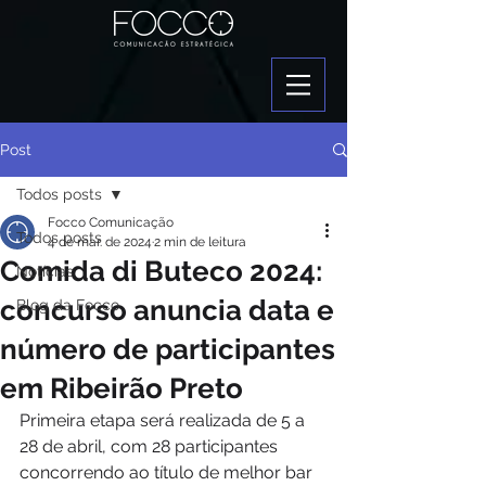
Post
Todos posts
Focco Comunicação
Todos posts
4 de mar. de 2024
2 min de leitura
Comida di Buteco 2024:
Notícias
concurso anuncia data e
Blog da Focco
número de participantes
em Ribeirão Preto
Primeira etapa será realizada de 5 a 
28 de abril, com 28 participantes 
concorrendo ao título de melhor bar 