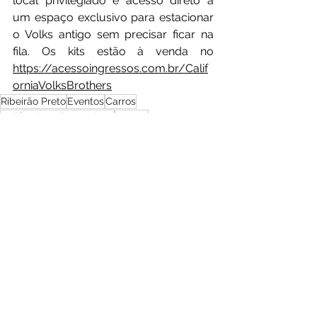
local privilegiado e acesso direto a 
um espaço exclusivo para estacionar 
o Volks antigo sem precisar ficar na 
fila. Os kits estão à venda no 
https://acessoingressos.com.br/Calif
orniaVolksBrothers
Ribeirão Preto
Eventos
Carros
California Volks Brothers
Fuscas
Notícias
Ver tudo
Posts recentes