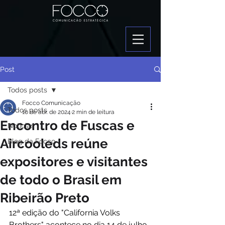
Post
Todos posts
Focco Comunicação
Todos posts
10 de abr. de 2024
2 min de leitura
Encontro de Fuscas e
Notícias
Aircooleds reúne
Blog da Focco
expositores e visitantes
de todo o Brasil em
Ribeirão Preto
12ª edição do "California Volks 
Brothers" acontece no dia 14 de julho, 