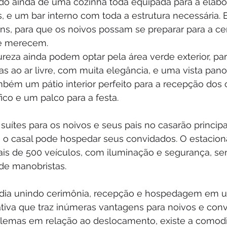
ndo ainda de uma cozinha toda equipada para a elabo
, e um bar interno com toda a estrutura necessária. E
ins, para que os noivos possam se preparar para a c
ue merecem.
eza ainda podem optar pela área verde exterior, par
as ao ar livre, com muita elegância, e uma vista pan
bém um pátio interior perfeito para a recepção dos 
ico e um palco para a festa.
 suítes para os noivos e seus pais no casarão principa
 o casal pode hospedar seus convidados. O estacio
is de 500 veículos, com iluminação e segurança, se
 de manobristas.
e dia unindo cerimônia, recepção e hospedagem em
ativa que traz inúmeras vantagens para noivos e conv
blemas em relação ao deslocamento, existe a comod