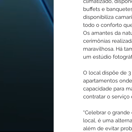
climatizado, dispo
buffets e banquetes
disponibiliza camar
todo o conforto q
Os amantes da natur
cerimônias realizad
maravilhosa. Há tam
um estúdio fotográf
O local dispõe de 3
apartamentos onde
capacidade para ma
contratar o serviço
“Celebrar o grand
local, é uma altern
além de evitar pro