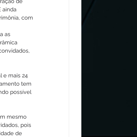
ração de 
 ainda 
erimônia, com 
a as 
orâmica 
convidados, 
l e mais 24 
namento tem 
ndo possível 
 um mesmo 
idados, pois 
idade de 