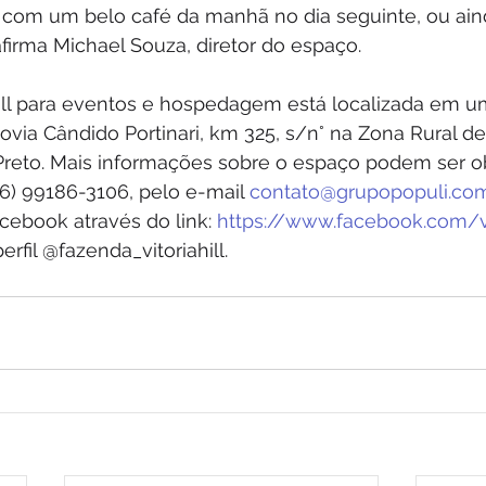
t com um belo café da manhã no dia seguinte, ou ai
afirma Michael Souza, diretor do espaço.
Hill para eventos e hospedagem está localizada em u
ovia Cândido Portinari, km 325, s/n° na Zona Rural de 
 Preto. Mais informações sobre o espaço podem ser ob
6) 99186-3106, pelo e-mail 
contato@grupopopuli.com
acebook através do link: 
https://www.facebook.com/vi
rfil @fazenda_vitoriahill.