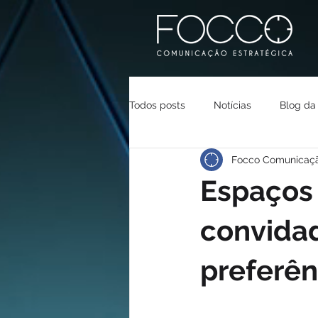
Todos posts
Notícias
Blog da
Focco Comunicaç
Espaços
convidad
preferên