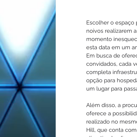
Escolher o espaço 
noivos realizarem a
momento inesquecív
esta data em um am
Em busca de oferec
convidados, cada v
completa infraestru
opção para hospeda
um lugar para passa
Além disso, a proc
oferece a possibili
realizado no mesmo
Hill, que conta co