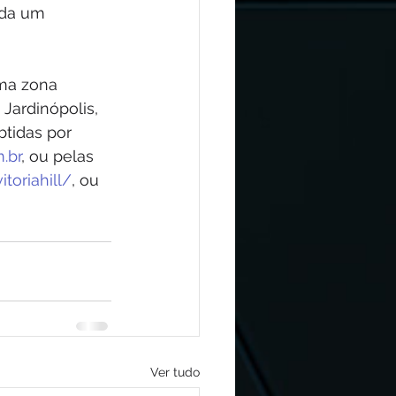
nda um 
ma zona 
Jardinópolis, 
tidas por 
.br
, ou pelas 
toriahill/
, ou 
Ver tudo