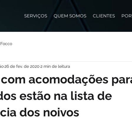
SERVIÇOS
QUEM SOMOS
CLIENTES
POR
 Focco
ão
26 de fev. de 2020
2 min de leitura
 com acomodações par
os estão na lista de
cia dos noivos