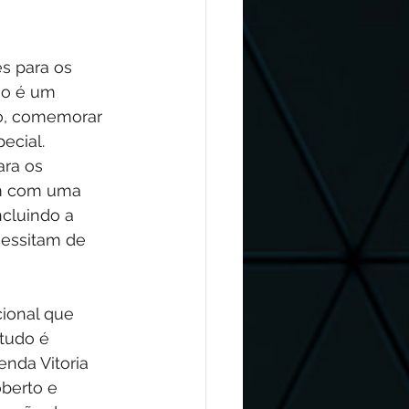
s para os 
ão é um 
o, comemorar 
ecial.
ra os 
am com uma 
cluindo a 
essitam de 
ional que 
tudo é 
nda Vitoria 
berto e 