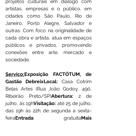
projetos culturais em diálogo com 
artistas, empresas e o público, em 
cidades como São Paulo, Rio de 
Janeiro, Porto Alegre, Salvador e 
outras. Com foco na originalidade de 
cada obra e artista, atua em espaços 
públicos e privados, promovendo 
conexões entre arte, mercado e 
sociedade.
Serviço:
Exposição FACTÓTUM, de 
Gastão DebreixLocal:
 Casa Cotrim 
Belas Artes (Rua João Godoy, 490, 
Ribeirão Preto/SP)
Abertura:
 2 de 
julho, às 19h
Visitação:
 até 25 de julho, 
das 19h às 22h; de segunda a sexta-
feira
Entrada
: gratuita
Mais 
informações:
 @casacotrim_artes 
(Instagram) | (16) 99388-9215 