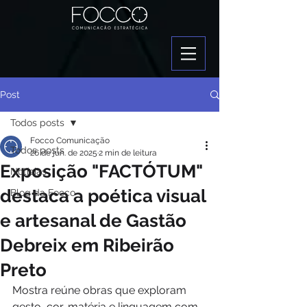
Post
Todos posts
Focco Comunicação
Todos posts
26 de jun. de 2025
2 min de leitura
Exposição "FACTÓTUM"
Notícias
destaca a poética visual
Blog da Focco
e artesanal de Gastão
Debreix em Ribeirão
Preto
Mostra reúne obras que exploram 
gesto, cor, matéria e linguagem com 