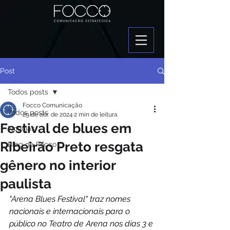
Post
Todos posts
Focco Comunicação
Todos posts
29 de abr. de 2024
2 min de leitura
Festival de blues em
Notícias
Ribeirão Preto resgata
Blog da Focco
gênero no interior
paulista
"Arena Blues Festival" traz nomes 
nacionais e internacionais para o 
público no Teatro de Arena nos dias 3 e 