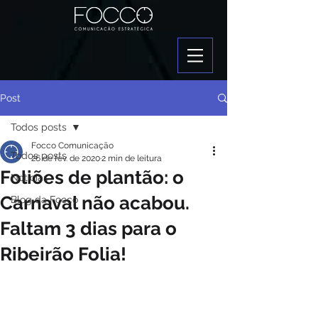
Post
Todos posts
Focco Comunicação
Todos posts
26 de fev. de 2020
2 min de leitura
Foliões de plantão: o
Notícias
Carnaval não acabou.
Blog da Focco
Faltam 3 dias para o
Ribeirão Folia!