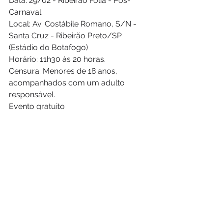
Data: 29/02 - Ribeirão Folia - Pós-
Carnaval
Local: Av. Costábile Romano, S/N - 
Santa Cruz - Ribeirão Preto/SP 
(Estádio do Botafogo)
Horário: 11h30 às 20 horas.
Censura: Menores de 18 anos, 
acompanhados com um adulto 
responsável.
Evento gratuito
Mais informações:
Instagram: @ribeiraofolia
Facebook: 
https://www.facebook.com/ribeiraof
olia
Informações evento: (16) 3610.1636
Imprensa: (16) 99234.8242 | (16) 
3103.6876 (Focco Comunicação)