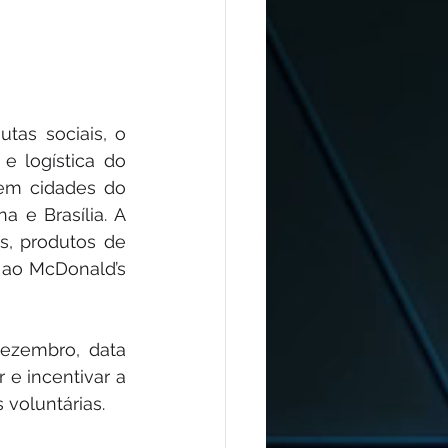
as sociais, o 
 logística do 
em cidades do 
 e Brasília. A 
, produtos de 
 ao McDonald’s 
ezembro, data 
e incentivar a 
voluntárias.