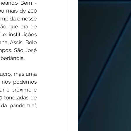
meando Bem - 
u mais de 200 
ompida e nesse 
ão que era de 
 instituições 
a, Assis, Belo 
mpos, São José 
berlândia.
ucro, mas uma 
 nós podemos 
ar o próximo e 
0 toneladas de 
da pandemia”, 