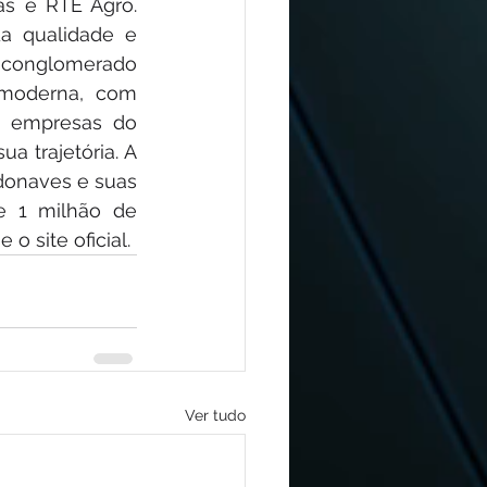
 e RTE Agro.  
a qualidade e 
conglomerado 
moderna, com 
s empresas do 
 trajetória. A 
donaves e suas 
 1 milhão de 
 site oficial.
Ver tudo