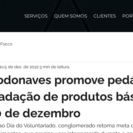
SERVIÇOS
QUEM SOMOS
CLIENTES
POR
 Focco
ão
5 de dez. de 2022
3 min de leitura
odonaves promove ped
adação de produtos bá
10 de dezembro
 Dia do Voluntariado, conglomerado retoma meta d