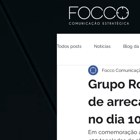
Todos posts
Notícias
Blog da
Focco Comunicaç
Grupo R
de arrec
no dia 
Em comemoração ao