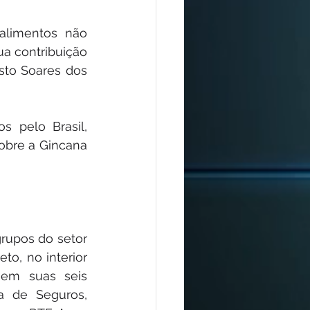
limentos não 
a contribuição 
sto Soares dos 
 pelo Brasil, 
obre a Gincana 
upos do setor 
o, no interior 
em suas seis 
 de Seguros, 