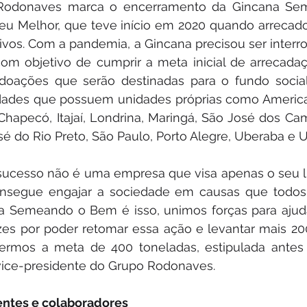
Rodonaves marca o encerramento da Gincana Se
eu Melhor, que teve início em 2020 quando arrecado
ivos. Com a pandemia, a Gincana precisou ser interr
om objetivo de cumprir a meta inicial de arrecadaç
oações que serão destinadas para o fundo social e
cidades que possuem unidades próprias como American
, Chapecó, Itajaí, Londrina, Maringá, São José dos Ca
sé do Rio Preto, São Paulo, Porto Alegre, Uberaba e U
ucesso não é uma empresa que visa apenas o seu l
nsegue engajar a sociedade em causas que todos
ana Semeando o Bem é isso, unimos forças para ajud
zes por poder retomar essa ação e levantar mais 20
termos a meta de 400 toneladas, estipulada antes 
vice-presidente do Grupo Rodonaves.
ntes e colaboradores