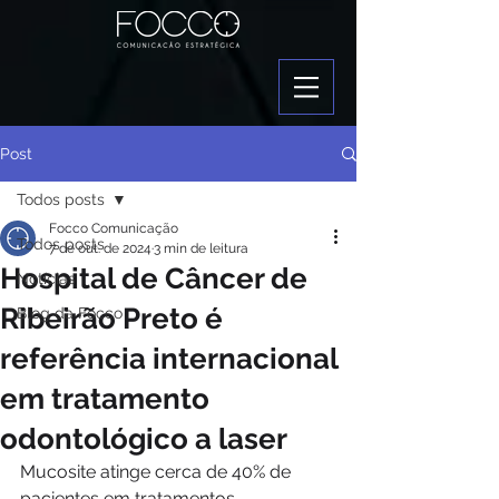
Post
Todos posts
Focco Comunicação
Todos posts
7 de out. de 2024
3 min de leitura
Hospital de Câncer de
Notícias
Ribeirão Preto é
Blog da Focco
referência internacional
em tratamento
odontológico a laser
Mucosite atinge cerca de 40% de 
pacientes em tratamentos 