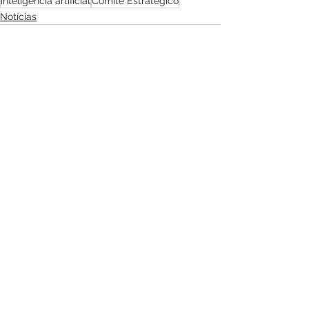
inteligência artificial
Comitê Estratégico
Notícias
Ver tudo
Posts recentes