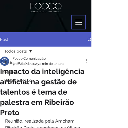
Post
Todos posts
Focco Comunicação
Todos posts
9 de abr. de 2025
2 min de leitura
Impacto da inteligência
Notícias
artificial na gestão de
Blog da Focco
talentos é tema de
palestra em Ribeirão
Preto
Reunião, realizada pela Amcham 
Ribeirão Preto, aconteceu na última 