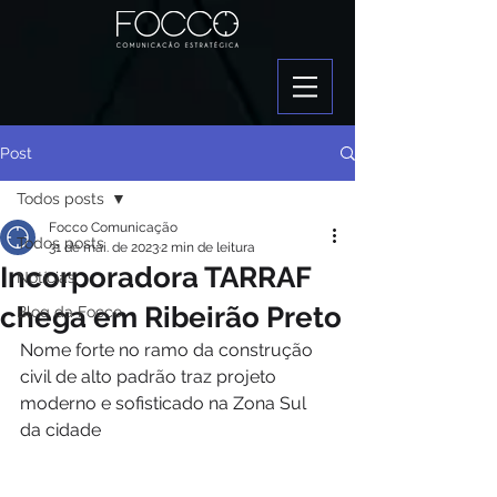
Post
Todos posts
Focco Comunicação
Todos posts
31 de mai. de 2023
2 min de leitura
Incorporadora TARRAF
Notícias
chega em Ribeirão Preto
Blog da Focco
Nome forte no ramo da construção 
civil de alto padrão traz projeto 
moderno e sofisticado na Zona Sul 
da cidade