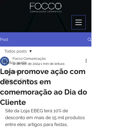
Post
Todos posts
Focco Comunicação
Todos posts
12 de set. de 2024
1 min de leitura
Loja promove ação com
Notícias
descontos em
Blog da Focco
comemoração ao Dia do
Cliente
Site da Loja EBEG terá 10% de 
desconto em mais de 15 mil produtos 
entre eles: artigos para festas, 