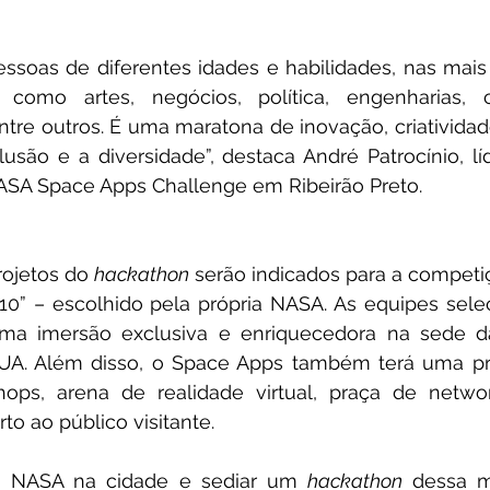
soas de diferentes idades e habilidades, nas mais d
omo artes, negócios, política, engenharias, ci
entre outros. É uma maratona de inovação, criatividade
usão e a diversidade”, destaca André Patrocínio, líd
SA Space Apps Challenge em Ribeirão Preto.
ojetos do 
hackathon
 serão indicados para a competiç
 10” – escolhido pela própria NASA. As equipes sele
ma imersão exclusiva e enriquecedora na sede d
UA. Além disso, o Space Apps também terá uma p
hops, arena de realidade virtual, praça de networ
to ao público visitante.
a NASA na cidade e sediar um 
hackathon
 dessa m