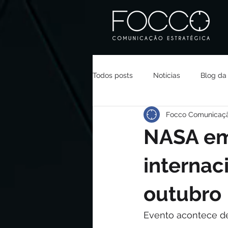
Todos posts
Notícias
Blog da
Focco Comunicaç
NASA em
internac
outubro
Evento acontece de 