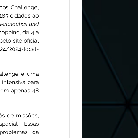
ps Challenge, 
85 cidades ao 
Aeronautics and 
opping, de 4 a 
lo site oficial 
24/2024-local-
allenge é uma 
ntensiva para 
 em apenas 48 
s de missões, 
acial. Essas 
problemas da 