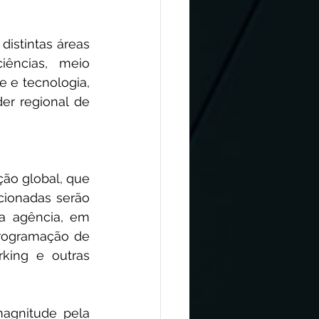
istintas áreas 
ências, meio 
 e tecnologia, 
er regional de 
ão global, que 
cionadas serão 
a agência, em 
rogramação de 
king e outras 
agnitude pela 