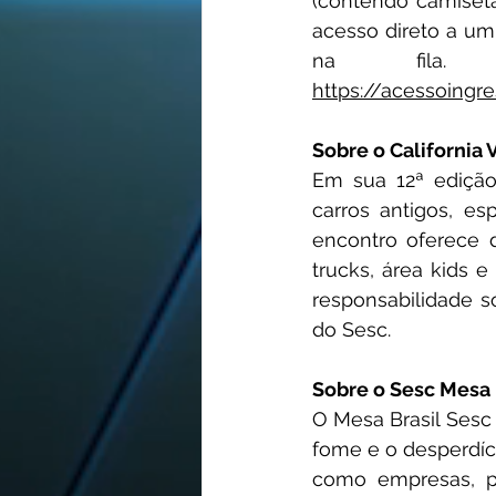
(contendo camiseta,
acesso direto a um 
na fila
https://acessoingre
Sobre o California 
Em sua 12ª edição,
carros antigos, es
encontro oferece d
trucks, área kids
responsabilidade s
do Sesc.
Sobre o Sesc Mesa B
O Mesa Brasil Sesc
fome e o desperdíc
como empresas, pr