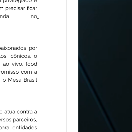
privilegiado e 
precisar ficar 
nda no
aixonados por 
s icônicos, o 
ao vivo, food 
romisso com a 
o Mesa Brasil 
 atua contra a 
sos parceiros, 
ara entidades 