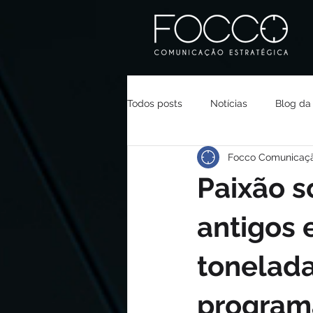
Todos posts
Notícias
Blog da
Focco Comunicaç
Paixão s
antigos 
tonelada
program