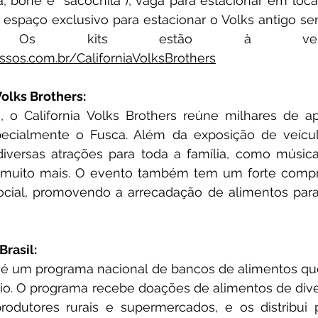
 boné e “sacochila”), vaga para estacionar em local 
espaço exclusivo para estacionar o Volks antigo sem 
. Os kits estão à ve
ssos.com.br/CaliforniaVolksBrothers
Volks Brothers:
 o California Volks Brothers reúne milhares de ap
pecialmente o Fusca. Além da exposição de veículo
iversas atrações para toda a família, como música 
 e muito mais. O evento também tem um forte comp
ocial, promovendo a arrecadação de alimentos para 
rasil:
 é um programa nacional de bancos de alimentos que
io. O programa recebe doações de alimentos de diver
odutores rurais e supermercados, e os distribui p