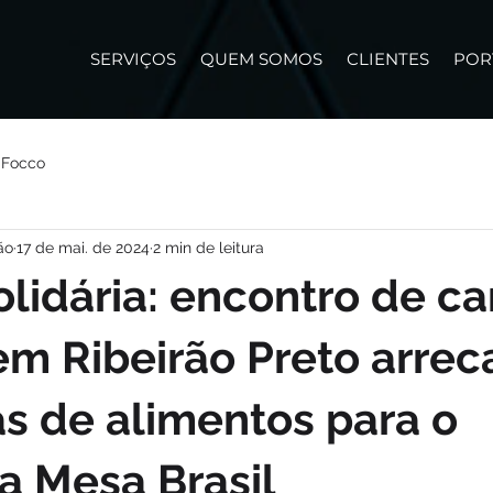
SERVIÇOS
QUEM SOMOS
CLIENTES
POR
 Focco
ão
17 de mai. de 2024
2 min de leitura
olidária: encontro de ca
em Ribeirão Preto arre
s de alimentos para o
a Mesa Brasil