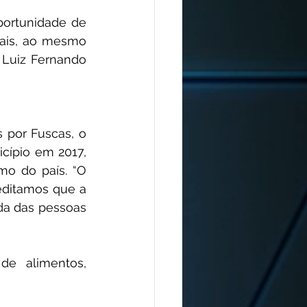
ortunidade de 
ais, ao mesmo 
Luiz Fernando 
por Fuscas, o 
cípio em 2017, 
o do país. “O 
editamos que a 
da das pessoas 
e alimentos, 