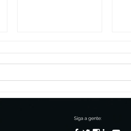
Leandro Guissoni palestra
Emp
em Ribeirão Preto para
Euro
empresários
como
da 3
Pita
Siga a gente: