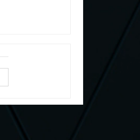
reendimento Jardim
pa marca presença
 patrocinador master
4ª Festa do Peão de
ngueiras