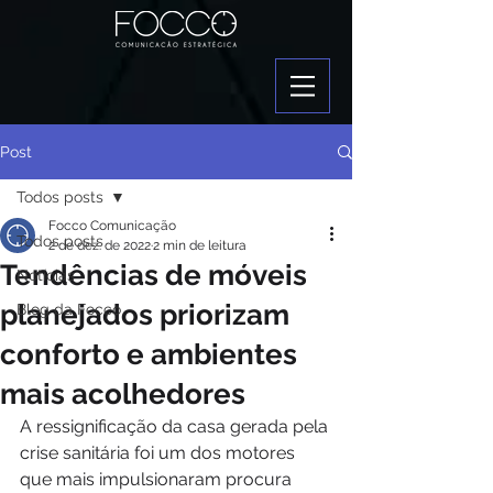
Post
Todos posts
Focco Comunicação
Todos posts
2 de dez. de 2022
2 min de leitura
Tendências de móveis
Notícias
planejados priorizam
Blog da Focco
conforto e ambientes
mais acolhedores
A ressignificação da casa gerada pela 
crise sanitária foi um dos motores 
que mais impulsionaram procura