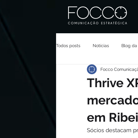
Todos posts
Notícias
Blog da
Focco Comunicaç
Thrive X
mercado
em Ribei
Sócios destacam p