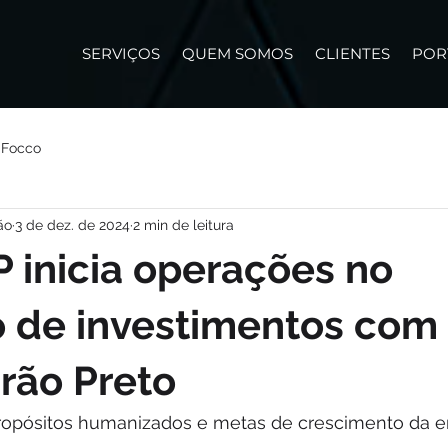
SERVIÇOS
QUEM SOMOS
CLIENTES
POR
 Focco
ão
3 de dez. de 2024
2 min de leitura
P inicia operações no
 de investimentos com
rão Preto
ropósitos humanizados e metas de crescimento da 