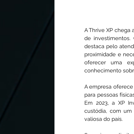
A Thrive XP chega 
de investimentos. 
destaca pelo atend
proximidade e neces
oferecer uma ex
conhecimento sobre
A empresa oferece u
para pessoas física
Em 2023, a XP Inv
custódia, com um 
valiosa do país.