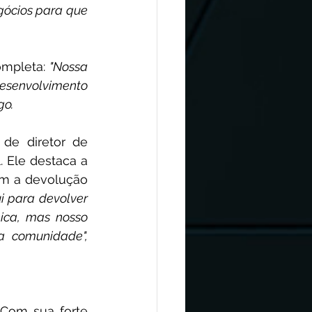
gócios para que 
mpleta: 
"Nossa 
esenvolvimento 
go.
de diretor de 
 Ele destaca a 
m a devolução 
 para devolver 
ca, mas nosso 
 comunidade", 
Com sua forte 