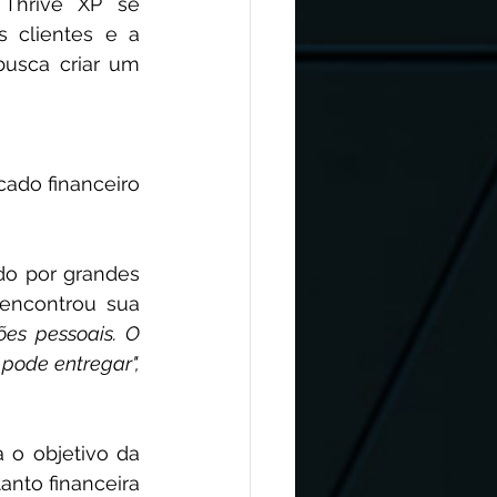
Thrive XP se 
clientes e a 
usca criar um 
do financeiro 
do por grandes 
encontrou sua 
es pessoais. O 
ode entregar", 
o objetivo da 
nto financeira 