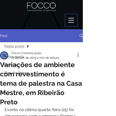
Post
Todos posts
Focco Comunicação
Todos posts
27 de jun. de 2025
2 min de leitura
Variações de ambiente
Notícias
com revestimento é
Blog da Focco
tema de palestra na Casa
Mestre, em Ribeirão
Preto
Evento na última quarta-feira (25) foi 
em parceria com a empresa Formica 