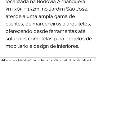
localizada na Rodovia Anhanguera, 
km 305 + 152m, no Jardim São José, 
atende a uma ampla gama de 
clientes, de marceneiros a arquitetos, 
oferecendo desde ferramentas até 
soluções completas para projetos de 
mobiliário e design de interiores.
Ribeirão Preto
Casa Mestre
Arquitetura
palestra
Variações de ambiente
network
Notícias
Ver tudo
Posts recentes