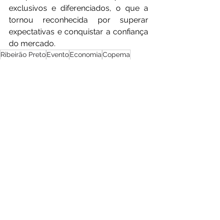
exclusivos e diferenciados, o que a 
tornou reconhecida por superar 
expectativas e conquistar a confiança 
do mercado.
Ribeirão Preto
Evento
Economia
Copema
World Trade Center
cenário urbano
Ver tudo
Posts recentes