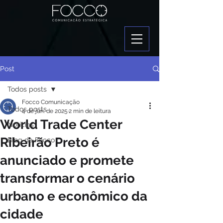
Post
Todos posts
Focco Comunicação
Todos posts
4 de jun. de 2025
2 min de leitura
World Trade Center
Notícias
Ribeirão Preto é
Blog da Focco
anunciado e promete
transformar o cenário
urbano e econômico da
cidade