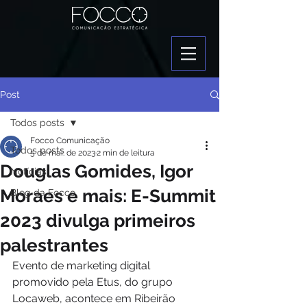
Post
Todos posts
Focco Comunicação
Todos posts
5 de mai. de 2023
2 min de leitura
Douglas Gomides, Igor
Notícias
Moraes e mais: E-Summit
Blog da Focco
2023 divulga primeiros
palestrantes
Evento de marketing digital 
promovido pela Etus, do grupo 
Locaweb, acontece em Ribeirão 