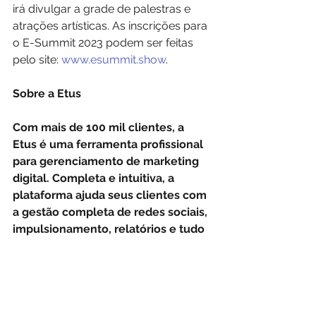
irá divulgar a grade de palestras e 
atrações artísticas. As inscrições para 
o E-Summit 2023 podem ser feitas 
pelo site: 
www.esummit.show
.
Sobre a Etus
Com mais de 100 mil clientes, a 
Etus é uma ferramenta profissional 
para gerenciamento de marketing 
digital. Completa e intuitiva, a 
plataforma ajuda seus clientes com 
a gestão completa de redes sociais, 
impulsionamento, relatórios e tudo 
o que o mundo online necessita, 
conta com mais de 25 funções para 
agilizar a rotina dos seus usuários.
A empresa do Grupo Locaweb, é 
sediada em Ribeirão Preto-SP.