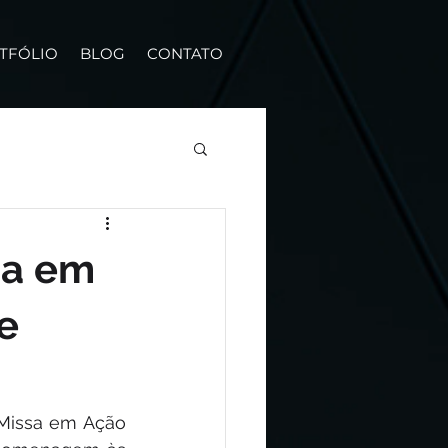
TFÓLIO
BLOG
CONTATO
sa em
e
“Missa em Ação 