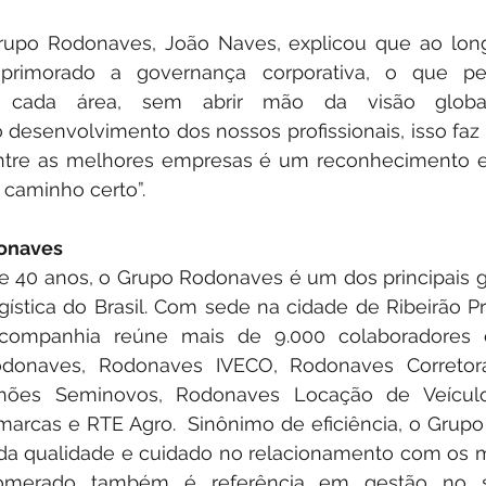
rupo Rodonaves, João Naves, explicou que ao long
rimorado a governança corporativa, o que per
e cada área, sem abrir mão da visão global.
desenvolvimento dos nossos profissionais, isso faz 
entre as melhores empresas é um reconhecimento e 
caminho certo”.
onaves
 40 anos, o Grupo Rodonaves é um dos principais gr
gística do Brasil. Com sede na cidade de Ribeirão Pret
companhia reúne mais de 9.000 colaboradores 
donaves, Rodonaves IVECO, Rodonaves Corretora
ões Seminovos, Rodonaves Locação de Veículo
marcas e RTE Agro.  Sinônimo de eficiência, o Grup
da qualidade e cuidado no relacionamento com os ma
lomerado também é referência em gestão no se