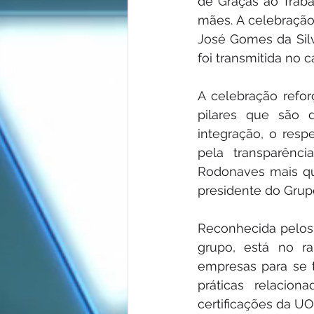
de Graças ao Trab
mães. A celebração
José Gomes da Silv
foi transmitida no
A celebração refor
pilares que são 
integração, o resp
pela transparênci
Rodonaves mais qu
presidente do Gru
Reconhecida pelos 
grupo, está no ra
empresas para se 
práticas relacio
certificações da U