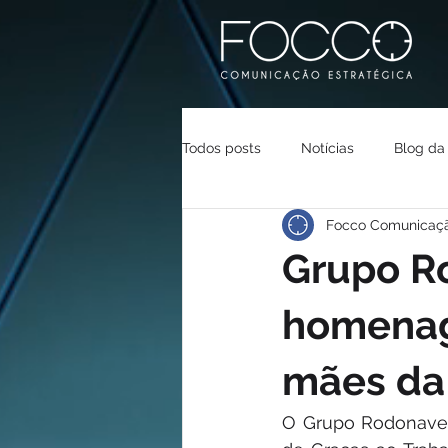
Todos posts
Notícias
Blog da
Focco Comunicaç
Grupo R
homenag
mães da
O Grupo Rodonaves 