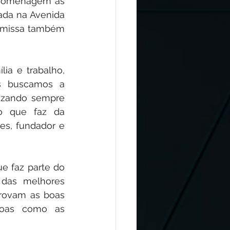
 homenagem às 
ada na Avenida 
 missa também 
ia e trabalho, 
s buscamos a 
ezando sempre 
so que faz da 
s, fundador e 
 faz parte do 
 das melhores 
rovam as boas 
soas como as 