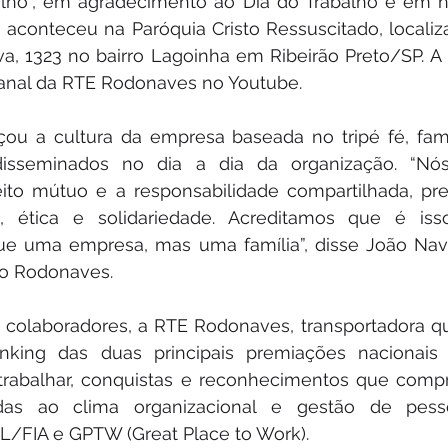
alho”, em agradecimento ao Dia do Trabalho e em
 aconteceu na Paróquia Cristo Ressuscitado, localiz
a, 1323 no bairro Lagoinha em Ribeirão Preto/SP. A
 canal da RTE Rodonaves no Youtube.
çou a cultura da empresa baseada no tripé fé, famíl
disseminados no dia a dia da organização. “Nó
eito mútuo e a responsabilidade compartilhada, pr
a, ética e solidariedade. Acreditamos que é is
e uma empresa, mas uma família”, disse João Nave
po Rodonaves.
colaboradores, a RTE Rodonaves, transportadora que
nking das duas principais premiações nacionais
trabalhar, conquistas e reconhecimentos que comp
nadas ao clima organizacional e gestão de pes
OL/FIA e GPTW (Great Place to Work).