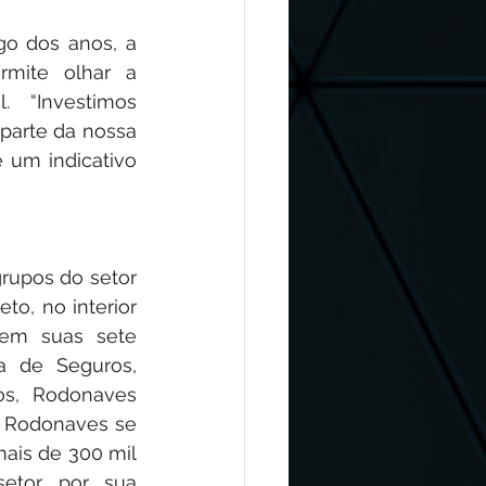
o dos anos, a 
mite olhar a 
 “Investimos 
parte da nossa 
um indicativo 
upos do setor 
o, no interior 
em suas sete 
 de Seguros, 
s, Rodonaves 
o Rodonaves se 
is de 300 mil 
tor, por sua 