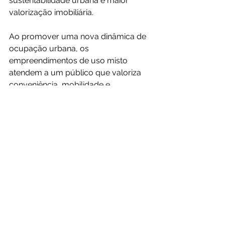
sustentabilidade urbana e maior 
valorização imobiliária.
Ao promover uma nova dinâmica de 
ocupação urbana, os 
empreendimentos de uso misto 
atendem a um público que valoriza 
conveniência, mobilidade e 
integração com o entorno. Para 
investidores, representam uma 
oportunidade de retorno atrativo, 
com unidades residenciais e 
comerciais em regiões com forte 
potencial de crescimento.
Pafil Empreendimentos
Construção civil
Triângulo Mineiro
projeto