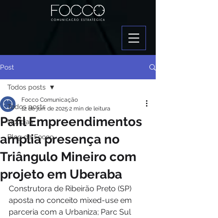
Post
Todos posts
Focco Comunicação
Todos posts
12 de jun. de 2025
2 min de leitura
Pafil Empreendimentos
Notícias
amplia presença no
Blog da Focco
Triângulo Mineiro com
projeto em Uberaba
Construtora de Ribeirão Preto (SP) 
aposta no conceito mixed-use em 
parceria com a Urbaniza; Parc Sul 