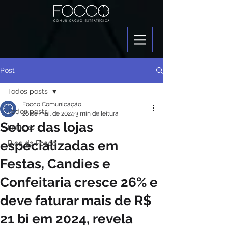
Post
Todos posts
Focco Comunicação
Todos posts
26 de mai. de 2024
3 min de leitura
Setor das lojas
Notícias
especializadas em
Blog da Focco
Festas, Candies e
Confeitaria cresce 26% e
deve faturar mais de R$
21 bi em 2024, revela