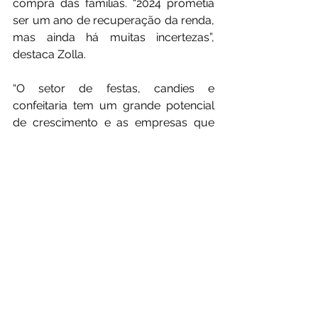
compra das famílias. “2024 prometia 
ser um ano de recuperação da renda, 
mas ainda há muitas incertezas”, 
destaca Zolla. 
“O setor de festas, candies e 
confeitaria tem um grande potencial 
de crescimento e as empresas que 
investirem em inovação, além de se 
adaptar às novas tendências de 
consumo, se destacar no mercado 
digital e oferecer produtos e serviços 
de qualidade terão sucesso”, finaliza. 
Sobre a ASBRAFE
Fundada em 2018, a ASBRAFE atua 
como representante oficial do setor 
de lojas especializadas em festas, 
candies e confeitaria. Ao longo dos 