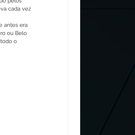
do pelos 
eva cada vez 
e antes era 
ro ou Belo 
todo o 