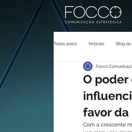
Todos posts
Notícias
Blog da
Focco Comunicaç
O poder
influenci
favor da
Com a crescente no