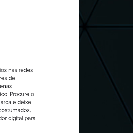
ios nas redes 
res de 
uenas 
co. Procure o 
arca e deixe 
acostumados, 
r digital para 