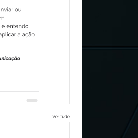
nviar ou 
om 
 e entendo 
plicar a ação 
municação
Ver tudo