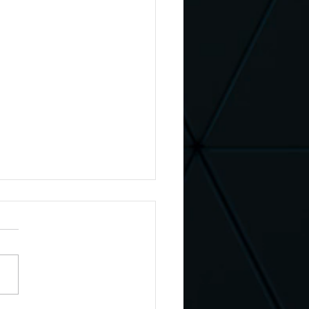
oflix