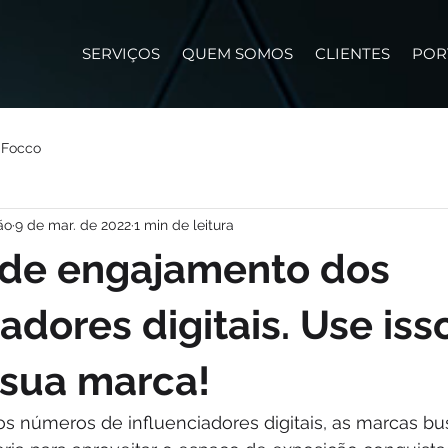
SERVIÇOS
QUEM SOMOS
CLIENTES
POR
 Focco
ão
9 de mar. de 2022
1 min de leitura
 de engajamento dos
adores digitais. Use iss
 sua marca!
s números de influenciadores digitais, as marcas b