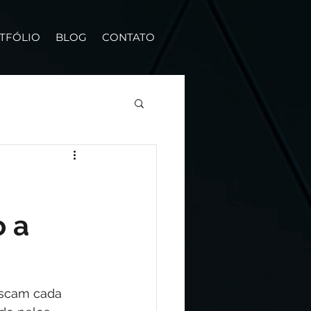
TFÓLIO
BLOG
CONTATO
o a
uscam cada 